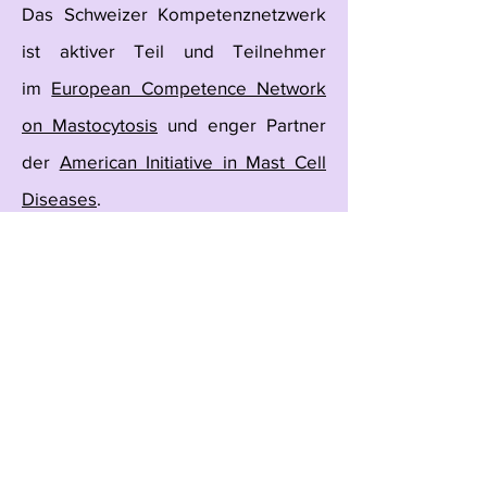
Das Schweizer Kompetenznetzwerk
ist aktiver Teil und Teilnehmer
im
European Competence Network
on Mastocytosis
und enger Partner
der
American Initiative in Mast Cell
Diseases
.
Wir stehen in regelmässigem
Austausch mit
SELMAS
, einem Verein
für Betroffene mit Mastozytose,
deren Angehörige und Unterstützer.